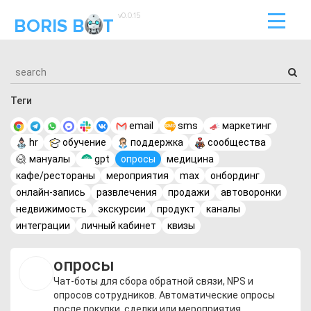
v0.0.15
BORIS B
T
Теги
email
sms
маркетинг
hr
обучение
поддержка
сообщества
мануалы
gpt
опросы
медицина
кафе/рестораны
мероприятия
max
онбординг
онлайн-запись
развлечения
продажи
автоворонки
недвижимость
экскурсии
продукт
каналы
интеграции
личный кабинет
квизы
опросы
Чат-боты для сбора обратной связи, NPS и
опросов сотрудников. Автоматические опросы
после покупки, сделки или мероприятия.