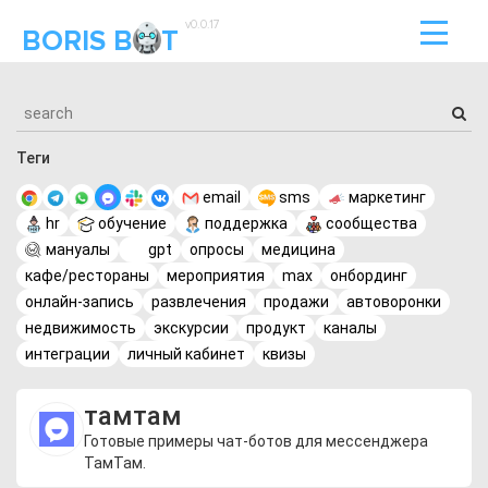
v0.0.17
BORIS B
T
Теги
email
sms
маркетинг
hr
обучение
поддержка
сообщества
мануалы
gpt
опросы
медицина
кафе/рестораны
мероприятия
max
онбординг
онлайн-запись
развлечения
продажи
автоворонки
недвижимость
экскурсии
продукт
каналы
интеграции
личный кабинет
квизы
тамтам
Готовые примеры чат-ботов для мессенджера
ТамТам.