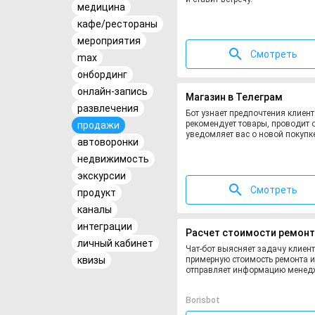
медицина
кафе/рестораны
мероприятия
Смотреть
max
онбординг
онлайн-запись
Магазин в Телеграм
развлечения
Бот узнает предпочтения клиент
рекомендует товары, проводит 
продажи
уведомляет вас о новой покупке
автоворонки
недвижимость
экскурсии
Смотреть
продукт
каналы
интеграции
Расчет стоимости ремонт
личный кабинет
Чат-бот выясняет задачу клиент
квизы
примерную стоимость ремонта и
отправляет информацию менедж
Borisbot