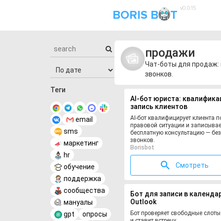
v0.0.15
BORIS B
T
продажи
Чат-боты для продаж: 
звонков.
Теги
AI-бот юриста: квалифика
запись клиентов
AI-бот квалифицирует клиента п
email
правовой ситуации и записывае
sms
бесплатную консультацию — без
звонков.
маркетинг
Borisbot
hr
Смотреть
обучение
поддержка
сообщества
Бот для записи в календа
Outlook
мануалы
Бот проверяет свободные слоты 
gpt
опросы
и ставит встречу.