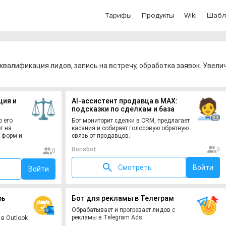
Тарифы
Продукты
Wiki
Шабл
квалификация лидов, запись на встречу, обработка заявок. Увели
ция и
AI-ассистент продавца в MAX:
подсказки по сделкам и база
знаний
о его
Бот мониторит сделки в CRM, предлагает
т на
касания и собирает голосовую обратную
 форм и
связь от продавцов.
Borisbot
0
0
Смотреть
Войти
Войти
рь
Бот для рекламы в Телеграм
Обрабатывает и прогревает лидов с
рекламы в Telegram Ads.
в Outlook