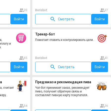
20
Borisbot
27
Войти
Смотреть
Войти
Трекер-бот
а,
Помогает ставить и контролировать цели.
оплату и
.
65
Borisbot
41
Войти
Смотреть
Войти
а
Предзаказ и рекомендация пива
а, считает
Чат-бот принимает заказ, рекомендует
пиво, получает обратную связь и
еру.
составляет пивную карту покупателя.
54
36