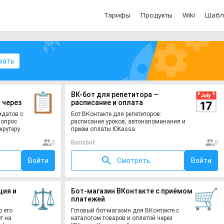
Тарифы
Продукты
Wiki
Шабл
зать
ВК-бот для репетитора —
 через
расписание и оплата
идатов с
Бот ВКонтакте для репетиторов:
вопрос
расписание уроков, автонапоминания и
крутеру.
приём оплаты ЮKassa.
0
Borisbot
0
Войти
Смотреть
Войти
ция и
Бот-магазин ВКонтакте с приёмом
платежей
о его
Готовый бот-магазин для ВКонтакте с
т на
каталогом товаров и оплатой через