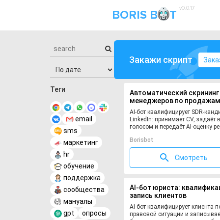
v0.0.17
BORIS B
T
Закажи скрипт
Зака
Теги
Автоматический скрининг
менеджеров по продажам
LinkedIn
AI-бот квалифицирует SDR-канд
email
LinkedIn: принимает CV, задаёт 
голосом и передаёт AI-оценку ре
sms
Borisbot
маркетинг
hr
Смотреть
обучение
поддержка
AI-бот юриста: квалифика
сообщества
запись клиентов
мануалы
AI-бот квалифицирует клиента п
gpt
опросы
правовой ситуации и записывае