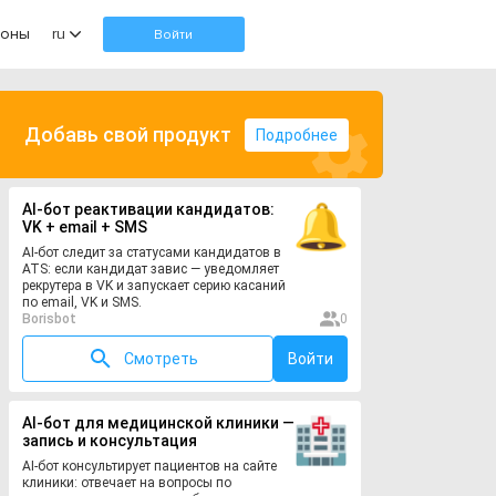
оны
ru
Войти
Добавь свой продукт
Подробнее
AI-бот реактивации кандидатов:
VK + email + SMS
AI-бот следит за статусами кандидатов в
ATS: если кандидат завис — уведомляет
рекрутера в VK и запускает серию касаний
по email, VK и SMS.
Borisbot
0
Смотреть
Войти
AI-бот для медицинской клиники —
запись и консультация
AI-бот консультирует пациентов на сайте
клиники: отвечает на вопросы по