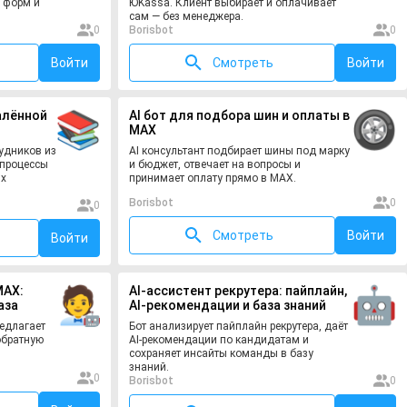
 форм и
ЮKassa. Клиент выбирает и оплачивает
сам — без менеджера.
0
Borisbot
0
Войти
Смотреть
Войти
далённой
AI бот для подбора шин и оплаты в
MAX
рудников из
AI консультант подбирает шины под марку
 процессы
и бюджет, отвечает на вопросы и
ых
принимает оплату прямо в MAX.
Borisbot
0
0
Смотреть
Войти
Войти
MAX:
AI-ассистент рекрутера: пайплайн,
аза
AI-рекомендации и база знаний
редлагает
Бот анализирует пайплайн рекрутера, даёт
обратную
AI-рекомендации по кандидатам и
сохраняет инсайты команды в базу
знаний.
0
Borisbot
0