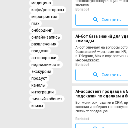
бесплатную консультацию — без
медицина
звонков.
кафе/рестораны
Borisbot
мероприятия
Смотреть
max
онбординг
AI-бот база знаний для у
онлайн-запись
команды
развлечения
AI-бот отвечает на вопросы сот
продажи
базы знаний — регламенты, HR,
в Telegram, Max и корпоративн
автоворонки
мессенджерах.
недвижимость
Borisbot
экскурсии
Смотреть
продукт
каналы
AI-ассистент продавца в 
интеграции
подсказки по сделкам и б
личный кабинет
знаний
Бот мониторит сделки в CRM, п
квизы
касания и собирает голосовую 
связь от продавцов.
Borisbot