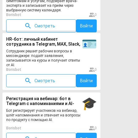
симптомам и услугам, подбирает врача-
эксперта и записывает на приём через
выбранную систему календаря.
Borisbot
0
Смотреть
Войти
HR-бот: личный кабинет
сотрудника в Telegram, MAX, Slack,
VK
Сотрудник решает рабочие вопросы в
мессенджере: подаёт заявления,
записывается на курсы и получает ответы
от AI.
Borisbot
0
Смотреть
Войти
Регистрация на вебинар: бот в
Telegram с напоминаниями и AI-
консультантом
Бот регистрирует участников на вебинар,
шлёт напоминания и отвечает на вопросы
по продукту с помощью AI.
Borisbot
0