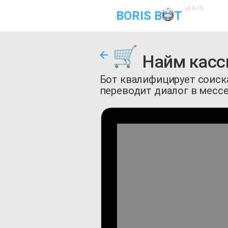
v0.0.15
BORIS B
T
Найм касси
Бот квалифицирует соиска
переводит диалог в месс