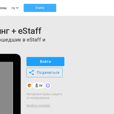
оны
ru
Войти
г + eStaff
ошедших в eStaff и
Войти
Поделиться
hr
Авторские права защита
от копирования
landing.complain