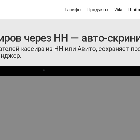
Тарифы
Продукты
Wiki
Шабл
ров через HH — авто-скринин
телей кассира из HH или Авито, сохраняет пр
енджер.