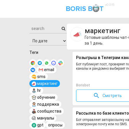
v0.0.15
BORIS B
T
маркетинг
Готовые шаблоны чат-б
за 1 день.
Теги
Розыгрыш в Телеграм кан
Бот публикует пост, проверяет 
каналы и рандомно выбирает п
email
sms
маркетинг
Borisbot
hr
Смотреть
обучение
поддержка
сообщества
Рассылка по базе клиент
мануалы
Бот отправляет авторассылку н
электронную почту или по SMS.
gpt
опросы