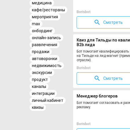
медицина
кафе/рестораны
Borisbot
мероприятия
Смотреть
max
онбординг
онлайн-запись
Квиз для Тильды по квал
развлечения
B2b лида
продажи
Бот помогает квалифицировать
на Тильде на лид-магнит (приме
автоворонки
отрасли).
недвижимость
Borisbot
экскурсии
Смотреть
продукт
каналы
интеграции
Менеджер блогеров
личный кабинет
Бот помогает согласовать и раз
квизы
рекламу.
Borisbot