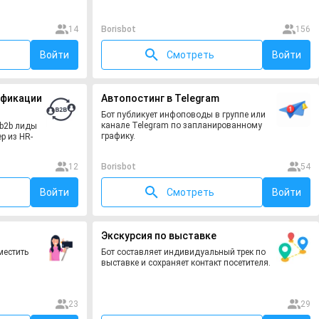
14
Borisbot
156
Войти
Смотреть
Войти
ификации
Автопостинг в Telegram
Бот публикует инфоповоды в группе или
канале Telegram по запланированному
 b2b лиды
графику.
р из HR-
12
Borisbot
54
Войти
Смотреть
Войти
Экскурсия по выставке
местить
Бот составляет индивидуальный трек по
выставке и сохраняет контакт посетителя.
23
29