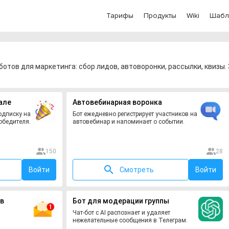
Тарифы
Продукты
Wiki
Шабл
отов для маркетинга: сбор лидов, автоворонки, рассылки, квизы
але
Автовебинарная воронка
подписку на
Бот ежедневно регистрирует участников на
обедителя.
автовебинар и напоминает о событии.
150
28
Войти
Смотреть
Войти
ов
Бот для модерации группы
а
Чат-бот с AI распознает и удаляет
нежелательные сообщения в Телеграм.