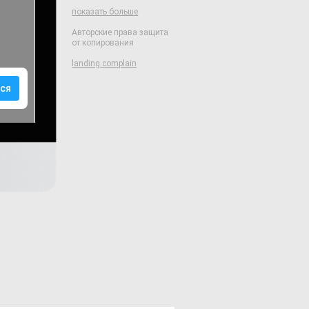
показать больше
Авторские права защита
от копирования
landing.complain
ся