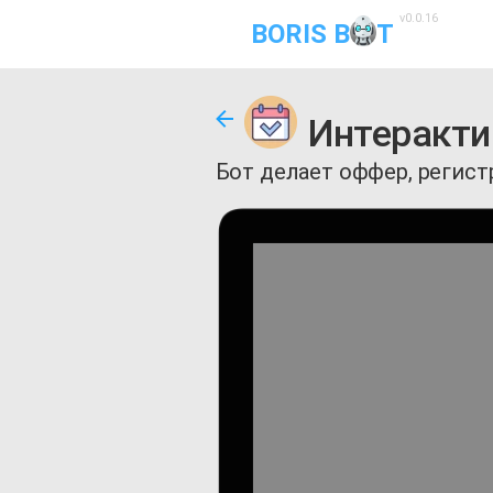
v0.0.16
BORIS B
T
Интеракти
Бот делает оффер, регист