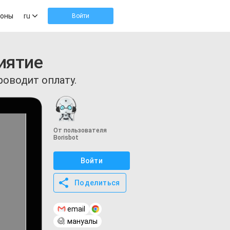
оны
ru
Войти
иятие
роводит оплату.
От пользователя
Borisbot
Войти
Поделиться
email
мануалы