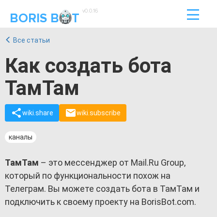
v0.0.16
BORIS B
T
Все статьи
Как создать бота
ТамТам
wiki.share
wiki.subscribe
каналы
ТамТам
– это мессенджер от Mail.Ru Group,
который по функциональности похож на
Телеграм. Вы можете создать бота в ТамТам и
подключить к своему проекту на BorisBot.com.