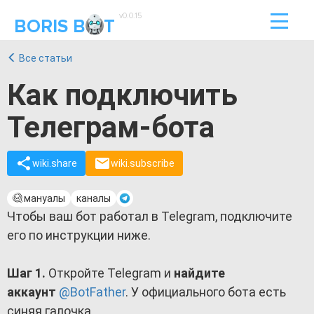
v0.0.15
BORIS B
T
Все статьи
Как подключить
Телеграм-бота
wiki.share
wiki.subscribe
мануалы
каналы
Чтобы ваш бот работал в Telegram, подключите
его по инструкции ниже.
Шаг 1.
Откройте Telegram и
найдите
аккаунт
@BotFather
. У официального бота есть
синяя галочка.