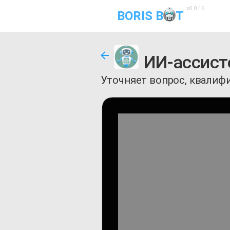
v0.0.16
BORIS B
T
ИИ-ассист
Уточняет вопрос, квалиф