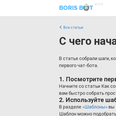
v0.0.14
BORIS B
T
Все статьи
С чего нач
В статье собрали шаги, к
первого чат-бота.
1. Посмотрите пе
Начните со статьи Как со
вам быстро собрать прост
2. Используйте ш
В разделе
«Шаблоны»
вы 
Шаблон можно подобрать