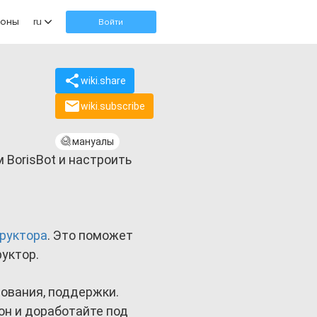
оны
ru
Войти
wiki.share
wiki.subscribe
мануалы
 BorisBot и настроить
руктора
. Это поможет
руктор.
зования, поддержки.
он и доработайте под