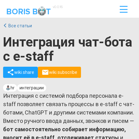
v0.0.16
BORIS B
T
Все статьи
Интеграция чат-бота
с e-staff
wiki.share
wiki.subscribe
hr
интеграции
Интеграция с системой подбора персонала e-
staff позволяет связать процессы в e-staff с чат-
ботами, ChatGPT и другими системами компании.
Вместо ручного ввода данных, звонков и писем —
бот самостоятельно собирает информацию,
вносит её в e-staff, отслеживает статусы
и