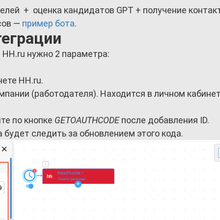
телей + оценка кандидатов GPT + получение контак
сов —
пример бота
.
теграции
c HH.ru нужно 2 параметра:
нете HH.ru.
мпании (работодателя). Находится в личном кабинет
ите по кнопке
GETOAUTHCODE
после добавления ID.
 будет следить за обновлением этого кода.