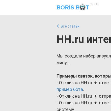
v0.0.16
BORIS B
T
Все статьи
HH.ru инте
Мы создали набор визуаль
минут.
Примеры связок, которы
- Отклик на HH.ru + отве
пример бота
.
- Отклик на HH.ru + отпр
- Отклик на HH.ru + отв
систему