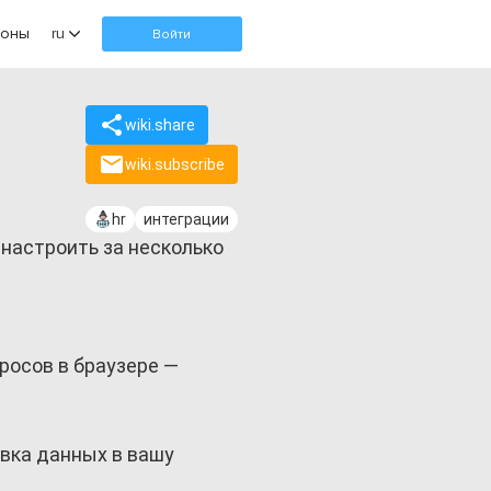
оны
ru
Войти
wiki.share
wiki.subscribe
hr
интеграции
 настроить за несколько
росов в браузере —
авка данных в вашу