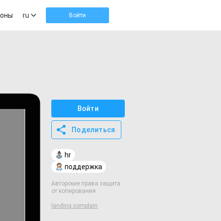
оны
ru
Войти
Войти
Поделиться
hr
поддержка
Авторские права защита
от копирования
landing.complain