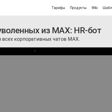
Тарифы
Продукты
Wiki
Шабл
уволенных из MAX: HR-бот
з всех корпоративных чатов MAX.