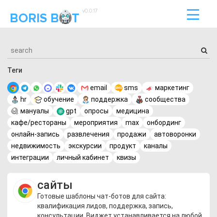
v0.0.17
BORIS B
T
Теги
email
sms
маркетинг
hr
обучение
поддержка
сообщества
мануалы
gpt
опросы
медицина
кафе/рестораны
мероприятия
max
онбординг
онлайн-запись
развлечения
продажи
автоворонки
недвижимость
экскурсии
продукт
каналы
интеграции
личный кабинет
квизы
сайты
Готовые шаблоны чат-ботов для сайта:
квалификация лидов, поддержка, запись,
консультации. Виджет устанавливается на любой